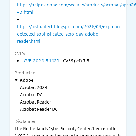
https://helpx.adobe.com/security/products/acrobat/apsb2
43.html
https://justhaifei1.blogspot.com/2026/04/expmon-
detected-sophisticated-zero-day-adobe-
reader.html
CVE's
CVE-2026-34621
- CVSS (v4) 5.3
Producten
Adobe
Acrobat 2024
Acrobat DC
Acrobat Reader
Acrobat Reader DC
Disclaimer
The Netherlands Cyber Security Center (henceforth:
NCSC-NL) maintains this page to enhance access to its