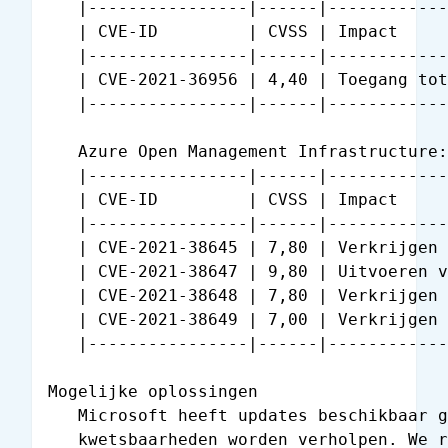
   |----------------|------|------------
   | CVE-ID         | CVSS | Impact     
   |----------------|------|------------
   | CVE-2021-36956 | 4,40 | Toegang tot
   |----------------|------|------------
   Azure Open Management Infrastructure:

   |----------------|------|------------
   | CVE-ID         | CVSS | Impact     
   |----------------|------|------------
   | CVE-2021-38645 | 7,80 | Verkrijgen 
   | CVE-2021-38647 | 9,80 | Uitvoeren v
   | CVE-2021-38648 | 7,80 | Verkrijgen 
   | CVE-2021-38649 | 7,00 | Verkrijgen 
   |----------------|------|------------
Mogelijke oplossingen

   Microsoft heeft updates beschikbaar g
   kwetsbaarheden worden verholpen. We r