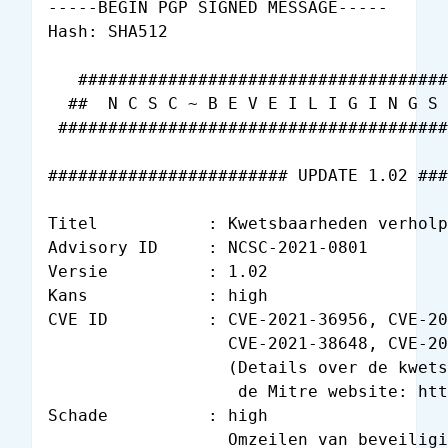
-----BEGIN PGP SIGNED MESSAGE-----

Hash: SHA512

   #####################################
  ##  N C S C ~ B E V E I L I G I N G S 
 #######################################
######################## UPDATE 1.02 ###
Titel           : Kwetsbaarheden verholp
Advisory ID     : NCSC-2021-0801

Versie          : 1.02

Kans            : high

CVE ID          : CVE-2021-36956, CVE-20
                  CVE-2021-38648, CVE-20
                  (Details over de kwets
                   de Mitre website: htt
Schade          : high

                  Omzeilen van beveiligi