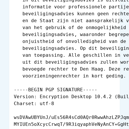
   informatie voor professionele partije
   beveiligingsadvies kunnen geen rechte
   en de Staat zijn niet aansprakelijk v
   van het gebruik of de onmogelijkheid 
   beveiligingsadvies, waaronder begrepe
   onjuistheid of onvolledigheid van de 
   beveiligingsadvies. Op dit beveiligin
   van toepassing. Alle geschillen in ve
   uit dit beveiligingsadvies zullen wor
   bevoegde rechter te Den Haag. Deze re
   voorzieningenrechter in kort geding.

-----BEGIN PGP SIGNATURE-----

Version: Encryption Desktop 10.4.2 (Buil
Charset: utf-8

wsDVAwUBYUnJ/uEs56R4sCd0AQr0RwwAhzLZPJqm
MYIUEn5oXcycCrwqT/9R3iqyaphVeNyAnCY+GgHt