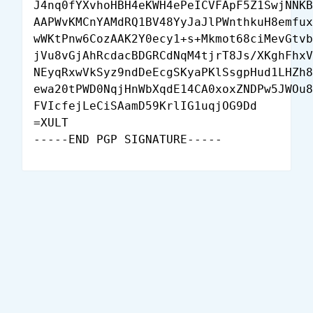
J4nq0fYXvhoHBH4eKWH4ePeICVFApF5Z1SwjNNKB
AAPWvKMCnYAMdRQ1BV48YyJaJlPWnthkuH8emfux
wWKtPnw6CozAAK2Y0ecy1+s+Mkmot68ciMevGtvb
jVu8vGjAhRcdacBDGRCdNqM4tjrT8Js/XKghFhxV
NEyqRxwVkSyz9ndDeEcgSKyaPKlSsgpHud1LHZh8
ewa20tPWD0NqjHnWbXqdE14CA0xoxZNDPw5JWOu8
FVIcfejLeCiSAamD59KrlIG1uqjOG9Dd

=XULT
