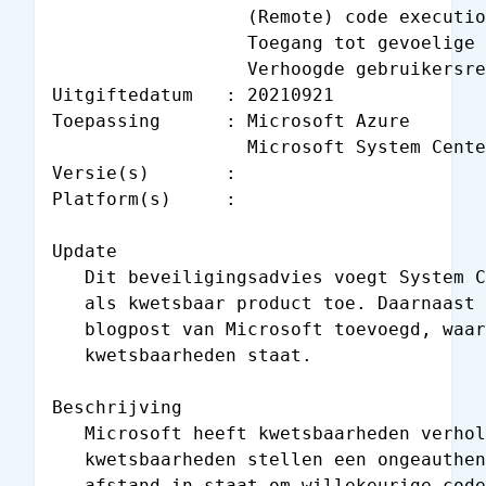
                  (Remote) code executio
                  Toegang tot gevoelige 
                  Verhoogde gebruikersre
Uitgiftedatum   : 20210921

Toepassing      : Microsoft Azure

                  Microsoft System Cente
Versie(s)       :

Platform(s)     :

Update

   Dit beveiligingsadvies voegt System C
   als kwetsbaar product toe. Daarnaast 
   blogpost van Microsoft toevoegd, waar
   kwetsbaarheden staat.

Beschrijving

   Microsoft heeft kwetsbaarheden verhol
   kwetsbaarheden stellen een ongeauthen
   afstand in staat om willekeurige code