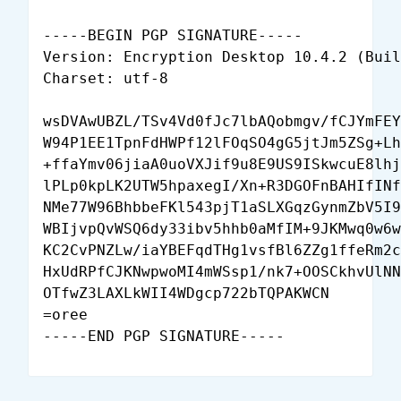
-----BEGIN PGP SIGNATURE-----

Version: Encryption Desktop 10.4.2 (Buil
Charset: utf-8

wsDVAwUBZL/TSv4Vd0fJc7lbAQobmgv/fCJYmFEY
W94P1EE1TpnFdHWPf12lFOqSO4gG5jtJm5ZSg+Lh
+ffaYmv06jiaA0uoVXJif9u8E9US9ISkwcuE8lhj
lPLp0kpLK2UTW5hpaxegI/Xn+R3DGOFnBAHIfINf
NMe77W96BhbbeFKl543pjT1aSLXGqzGynmZbV5I9
WBIjvpQvWSQ6dy33ibv5hhb0aMfIM+9JKMwq0w6w
KC2CvPNZLw/iaYBEFqdTHg1vsfBl6ZZg1ffeRm2c
HxUdRPfCJKNwpwoMI4mWSsp1/nk7+OOSCkhvUlNN
OTfwZ3LAXLkWII4WDgcp722bTQPAKWCN

=oree
