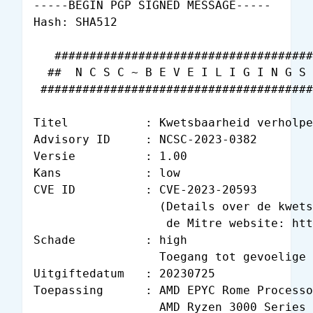
-----BEGIN PGP SIGNED MESSAGE-----

Hash: SHA512

   #####################################
  ##  N C S C ~ B E V E I L I G I N G S 
 #######################################
Titel           : Kwetsbaarheid verholpe
Advisory ID     : NCSC-2023-0382

Versie          : 1.00

Kans            : low

CVE ID          : CVE-2023-20593

                  (Details over de kwets
                   de Mitre website: htt
Schade          : high

                  Toegang tot gevoelige 
Uitgiftedatum   : 20230725

Toepassing      : AMD EPYC Rome Processo
                  AMD Ryzen 3000 Series 