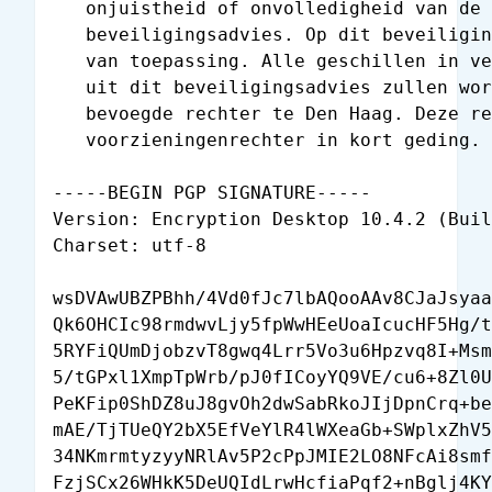
   onjuistheid of onvolledigheid van de 
   beveiligingsadvies. Op dit beveiligin
   van toepassing. Alle geschillen in ve
   uit dit beveiligingsadvies zullen wor
   bevoegde rechter te Den Haag. Deze re
   voorzieningenrechter in kort geding.

-----BEGIN PGP SIGNATURE-----

Version: Encryption Desktop 10.4.2 (Buil
Charset: utf-8

wsDVAwUBZPBhh/4Vd0fJc7lbAQooAAv8CJaJsyaa
Qk6OHCIc98rmdwvLjy5fpWwHEeUoaIcucHF5Hg/t
5RYFiQUmDjobzvT8gwq4Lrr5Vo3u6Hpzvq8I+Msm
5/tGPxl1XmpTpWrb/pJ0fICoyYQ9VE/cu6+8Zl0U
PeKFip0ShDZ8uJ8gvOh2dwSabRkoJIjDpnCrq+be
mAE/TjTUeQY2bX5EfVeYlR4lWXeaGb+SWplxZhV5
34NKmrmtyzyyNRlAv5P2cPpJMIE2LO8NFcAi8smf
FzjSCx26WHkK5DeUQIdLrwHcfiaPqf2+nBglj4KY