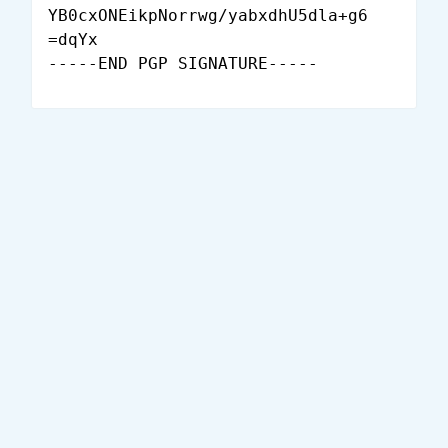
YB0cxONEikpNorrwg/yabxdhU5dla+g6

=dqYx
