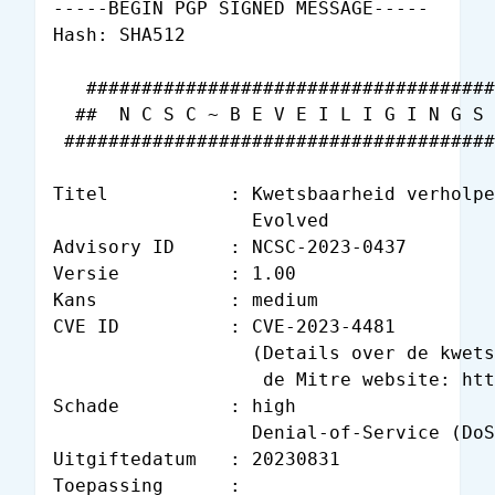
-----BEGIN PGP SIGNED MESSAGE-----

Hash: SHA512

   #####################################
  ##  N C S C ~ B E V E I L I G I N G S 
 #######################################
Titel           : Kwetsbaarheid verholpe
                  Evolved

Advisory ID     : NCSC-2023-0437

Versie          : 1.00

Kans            : medium

CVE ID          : CVE-2023-4481

                  (Details over de kwets
                   de Mitre website: htt
Schade          : high

                  Denial-of-Service (DoS
Uitgiftedatum   : 20230831

Toepassing      :
