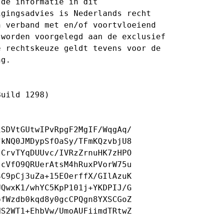
de informatie in dit

gingsadvies is Nederlands recht

 verband met en/of voortvloeiend

worden voorgelegd aan de exclusief

 rechtskeuze geldt tevens voor de

g.

uild 1298)

SDVtGUtwIPvRpgF2MgIF/WqgAq/

kNQ0JMDypSfOaSy/TFmKQzvbjU8

CrvTYqDUUvc/IVRzZrnuHK7zHPO

cVfO9QRUerAtsM4hRuxPVorW75u

C9pCj3uZa+15EOerffX/GIlAzuK

QwxK1/whYC5KpP101j+YKDPIJ/G

fWzdb0kqd8y0gcCPQgn8YXSCGoZ

S2WT1+EhbVw/UmoAUFiimdTRtwZ
