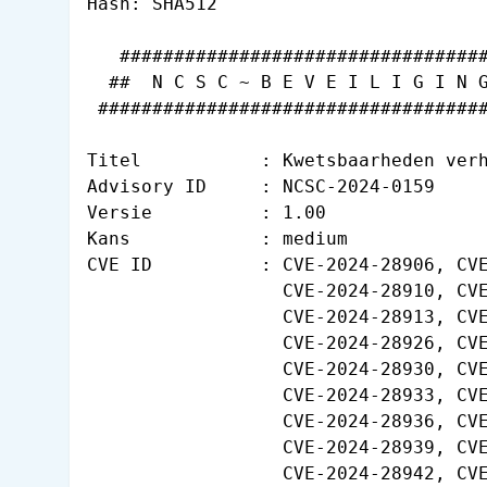
Hash: SHA512

   ##################################
  ##  N C S C ~ B E V E I L I G I N G
 ####################################
Titel           : Kwetsbaarheden verh
Advisory ID     : NCSC-2024-0159

Versie          : 1.00

Kans            : medium

CVE ID          : CVE-2024-28906, CVE
                  CVE-2024-28910, CVE
                  CVE-2024-28913, CVE
                  CVE-2024-28926, CVE
                  CVE-2024-28930, CVE
                  CVE-2024-28933, CVE
                  CVE-2024-28936, CVE
                  CVE-2024-28939, CVE
                  CVE-2024-28942, CVE