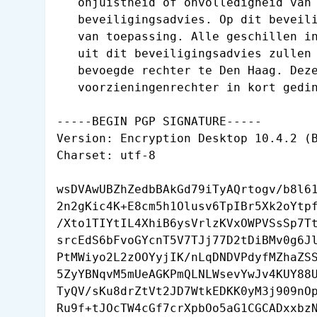
   onjuistheid of onvolledigheid van 
   beveiligingsadvies. Op dit beveili
   van toepassing. Alle geschillen in
   uit dit beveiligingsadvies zullen 
   bevoegde rechter te Den Haag. Deze
   voorzieningenrechter in kort gedin
-----BEGIN PGP SIGNATURE-----

Version: Encryption Desktop 10.4.2 (B
Charset: utf-8

wsDVAwUBZhZedbBAkGd79iTyAQrtogv/b8l61
2n2gKic4K+E8cm5h1Olusv6TpIBr5Xk2oYtpf
/Xto1TIYtIL4XhiB6ysVrlzKVxOWPVSsSp7Tt
srcEdS6bFvoGYcnT5V7TJj77D2tDiBMv0g6Jl
PtMWiyo2L2zOOYyjIK/nLqDNDVPdyfMZhaZSS
5ZyYBNqvM5mUeAGKPmQLNLWsevYwJv4KUY88U
TyQV/sKu8drZtVt2JD7WtkEDKK0yM3j909nOp
Ru9f+tJOcTW4cGf7crXpbOo5aG1CGCADxxbzN