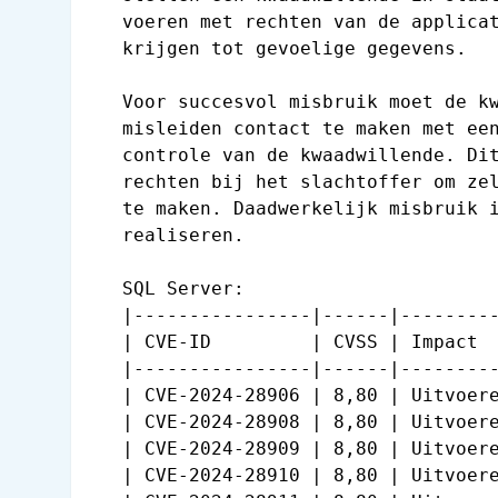
   voeren met rechten van de applicat
   krijgen tot gevoelige gegevens.

   Voor succesvol misbruik moet de kw
   misleiden contact te maken met een
   controle van de kwaadwillende. Dit
   rechten bij het slachtoffer om zel
   te maken. Daadwerkelijk misbruik i
   realiseren.

   SQL Server:

   |----------------|------|---------
   | CVE-ID         | CVSS | Impact  
   |----------------|------|---------
   | CVE-2024-28906 | 8,80 | Uitvoere
   | CVE-2024-28908 | 8,80 | Uitvoere
   | CVE-2024-28909 | 8,80 | Uitvoere
   | CVE-2024-28910 | 8,80 | Uitvoere