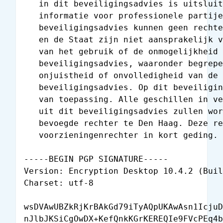
   in dit beveiligingsadvies is uitsluit
   informatie voor professionele partije
   beveiligingsadvies kunnen geen rechte
   en de Staat zijn niet aansprakelijk v
   van het gebruik of de onmogelijkheid 
   beveiligingsadvies, waaronder begrepe
   onjuistheid of onvolledigheid van de 
   beveiligingsadvies. Op dit beveiligin
   van toepassing. Alle geschillen in ve
   uit dit beveiligingsadvies zullen wor
   bevoegde rechter te Den Haag. Deze re
   voorzieningenrechter in kort geding.

-----BEGIN PGP SIGNATURE-----

Version: Encryption Desktop 10.4.2 (Buil
Charset: utf-8

wsDVAwUBZkRjKrBAkGd79iTyAQpUKAwAsn1IcjuD
nJlbJKSiCgOwDX+KefQnkKGrKEREQIe9FVcPEq4b