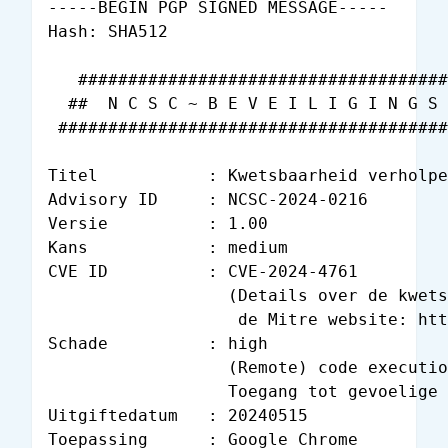
-----BEGIN PGP SIGNED MESSAGE-----

Hash: SHA512

   #####################################
  ##  N C S C ~ B E V E I L I G I N G S 
 #######################################
Titel           : Kwetsbaarheid verholpe
Advisory ID     : NCSC-2024-0216

Versie          : 1.00

Kans            : medium

CVE ID          : CVE-2024-4761

                  (Details over de kwets
                   de Mitre website: htt
Schade          : high

                  (Remote) code executio
                  Toegang tot gevoelige 
Uitgiftedatum   : 20240515

Toepassing      : Google Chrome
