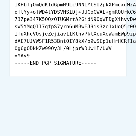
IKHbTjOmQdK1dGpmM9Lc9NNIYtSU2pkXPmcxdMzA
oTtYy+oTWD4tYDSVHSiDj+UUCoCWAL+gmRQUrkC6
73Zpe347K5QQzOIUGMrtA2GidN9OqWEDgXihvvDw
sW5YMqQII7qfpS7yrn6uMBwEJ9js3ze1xUoQ5r0O
IfuXhcVOsjeZejiav1IKthvPklXcuXeWamEWp9zp
dAE7UJVWSF1R53Bnt0IY8kX/p9wSEp1uHrHCRfIa
0g6gODkkZw99Oy3L/0LjprWDUwHE/UWV

=YAv9
