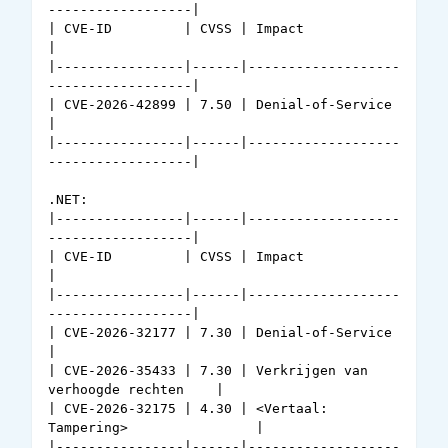
------------------|

| CVE-ID         | CVSS | Impact                              
|

|----------------|------|-------------------
------------------|

| CVE-2026-42899 | 7.50 | Denial-of-Service                   
| 

|----------------|------|-------------------
------------------|

.NET: 

|----------------|------|-------------------
------------------|

| CVE-ID         | CVSS | Impact                              
|

|----------------|------|-------------------
------------------|

| CVE-2026-32177 | 7.30 | Denial-of-Service                   
| 

| CVE-2026-35433 | 7.30 | Verkrijgen van 
verhoogde rechten    | 

| CVE-2026-32175 | 4.30 | <Vertaal: 
Tampering>                | 

|----------------|------|-------------------