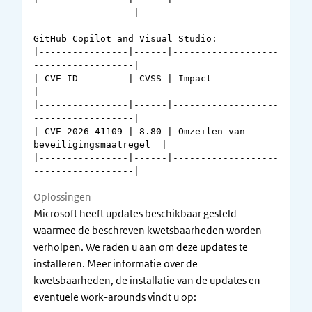
------------------|

GitHub Copilot and Visual Studio: 

|----------------|------|-------------------
------------------|

| CVE-ID         | CVSS | Impact                              
|

|----------------|------|-------------------
------------------|

| CVE-2026-41109 | 8.80 | Omzeilen van 
beveiligingsmaatregel  | 

|----------------|------|-------------------
Oplossingen
Microsoft heeft updates beschikbaar gesteld
waarmee de beschreven kwetsbaarheden worden
verholpen. We raden u aan om deze updates te
installeren. Meer informatie over de
kwetsbaarheden, de installatie van de updates en
eventuele work-arounds vindt u op: