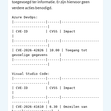
toegevoegd ter informatie. Er zijn hiervoor geen
verdere acties benodigd.
Azure DevOps: 

|----------------|------|-------------------
------------------|

| CVE-ID         | CVSS | Impact                              
|

|----------------|------|-------------------
------------------|

| CVE-2026-42826 | 10.00 | Toegang tot 
gevoelige gegevens      | 

|----------------|------|-------------------
------------------|

Visual Studio Code: 

|----------------|------|-------------------
------------------|

| CVE-ID         | CVSS | Impact                              
|

|----------------|------|-------------------
------------------|

| CVE-2026-41610 | 6.30 | Omzeilen van 