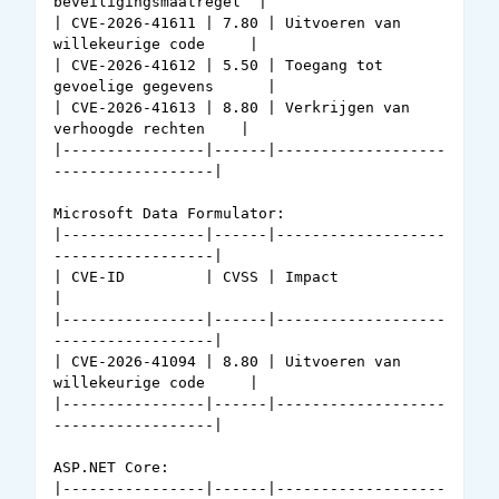
beveiligingsmaatregel  | 

| CVE-2026-41611 | 7.80 | Uitvoeren van 
willekeurige code     | 

| CVE-2026-41612 | 5.50 | Toegang tot 
gevoelige gegevens      | 

| CVE-2026-41613 | 8.80 | Verkrijgen van 
verhoogde rechten    | 

|----------------|------|-------------------
------------------|

Microsoft Data Formulator: 

|----------------|------|-------------------
------------------|

| CVE-ID         | CVSS | Impact                              
|

|----------------|------|-------------------
------------------|

| CVE-2026-41094 | 8.80 | Uitvoeren van 
willekeurige code     | 

|----------------|------|-------------------
------------------|

ASP.NET Core: 

|----------------|------|-------------------