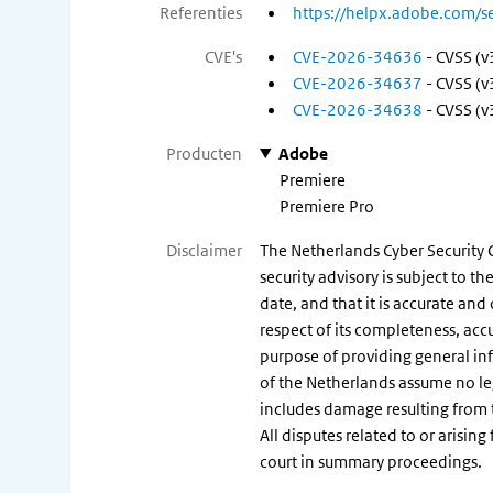
Referenties
https://helpx.adobe.com/s
CVE's
CVE-2026-34636
- CVSS (v
CVE-2026-34637
- CVSS (v
CVE-2026-34638
- CVSS (v
Producten
Adobe
Premiere
Premiere Pro
Disclaimer
The Netherlands Cyber Security C
security advisory is subject to 
date, and that it is accurate and
respect of its completeness, acc
purpose of providing general in
of the Netherlands assume no legal
includes damage resulting from t
All disputes related to or arisin
court in summary proceedings.