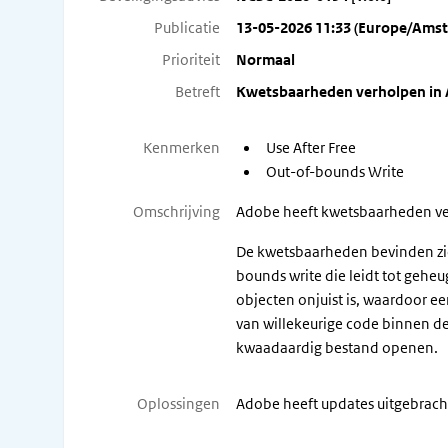
Publicatie
13-05-2026 11:33 (Europe/Ams
Prioriteit
Normaal
Betreft
Kwetsbaarheden verholpen in 
Kenmerken
Use After Free
Out-of-bounds Write
Omschrijving
Adobe heeft kwetsbaarheden verh
De kwetsbaarheden bevinden zic
bounds write die leidt tot gehe
objecten onjuist is, waardoor e
van willekeurige code binnen de
kwaadaardig bestand openen.
Oplossingen
Adobe heeft updates uitgebrach