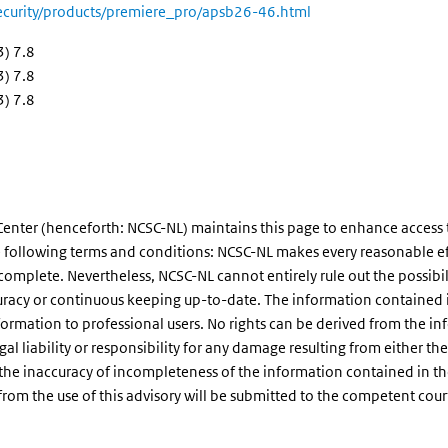
ecurity/products/premiere_pro/apsb26-46.html
3) 7.8
3) 7.8
3) 7.8
enter (henceforth: NCSC-NL) maintains this page to enhance access to 
the following terms and conditions: NCSC-NL makes every reasonable eff
 complete. Nevertheless, NCSC-NL cannot entirely rule out the possibil
uracy or continuous keeping up-to-date. The information contained in 
formation to professional users. No rights can be derived from the 
 liability or responsibility for any damage resulting from either the us
he inaccuracy of incompleteness of the information contained in the a
g from the use of this advisory will be submitted to the competent cou