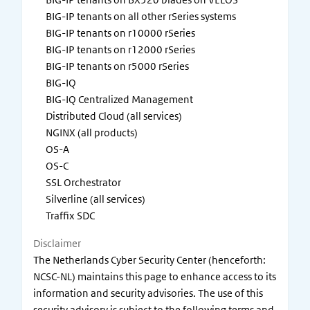
BIG-IP tenants on all other rSeries systems
BIG-IP tenants on r10000 rSeries
BIG-IP tenants on r12000 rSeries
BIG-IP tenants on r5000 rSeries
BIG-IQ
BIG-IQ Centralized Management
Distributed Cloud (all services)
NGINX (all products)
OS-A
OS-C
SSL Orchestrator
Silverline (all services)
Traffix SDC
Disclaimer
The Netherlands Cyber Security Center (henceforth:
NCSC-NL) maintains this page to enhance access to its
information and security advisories. The use of this
security advisory is subject to the following terms and