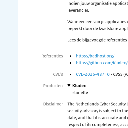
Indien jouw organisatie applicat
leverancier.
Wanneer een van je applicaties e
beperkt door de kwetsbare applica
Lees de bijgevoegde referenties
Referenties
https://badhost.org/
https://github.com/Kludex/
CVE's
CVE-2026-48710
- CVSS (v
Producten
Kludex
starlette
Disclaimer
The Netherlands Cyber Security C
security advisory is subject to 
date, and that it is accurate and
respect of its completeness, acc