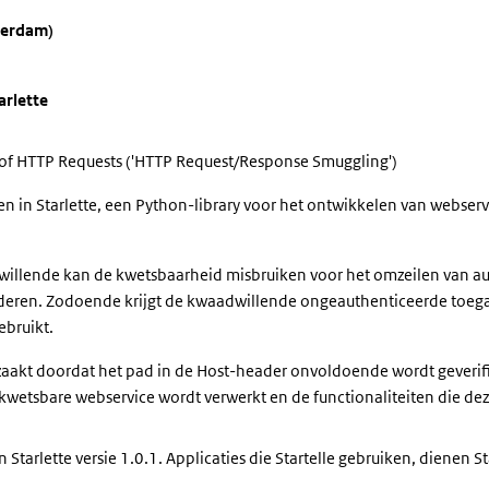
terdam)
arlette
n of HTTP Requests ('HTTP Request/Response Smuggling')
en in Starlette, een Python-library voor het ontwikkelen van webserv
llende kan de kwetsbaarheid misbruiken voor het omzeilen van au
en. Zodoende krijgt de kwaadwillende ongeauthenticeerde toegang 
ebruikt.
aakt doordat het pad in de Host-header onvoldoende wordt geverifie
kwetsbare webservice wordt verwerkt en de functionaliteiten die deze
Starlette versie 1.0.1. Applicaties die Startelle gebruiken, dienen Sta