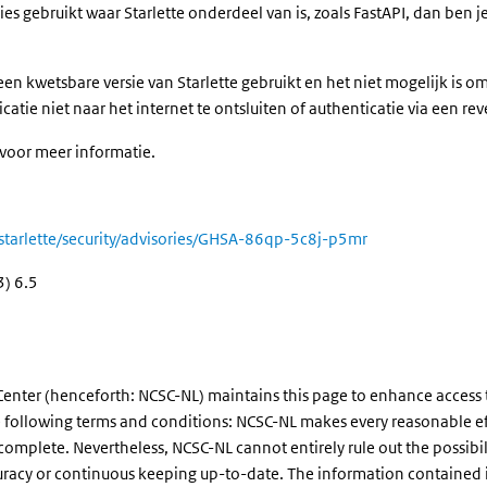
ies gebruikt waar Starlette onderdeel van is, zoals FastAPI, dan ben 
en kwetsbare versie van Starlette gebruikt en het niet mogelijk is 
tie niet naar het internet te ontsluiten of authenticatie via een rev
 voor meer informatie.
starlette/security/advisories/GHSA-86qp-5c8j-p5mr
3) 6.5
enter (henceforth: NCSC-NL) maintains this page to enhance access to 
the following terms and conditions: NCSC-NL makes every reasonable eff
 complete. Nevertheless, NCSC-NL cannot entirely rule out the possibil
uracy or continuous keeping up-to-date. The information contained in 