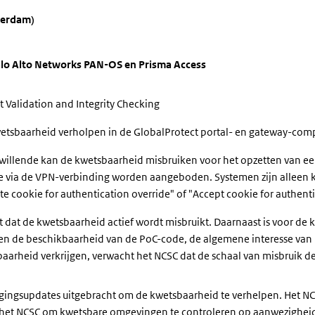
terdam)
alo Alto Networks PAN-OS en Prisma Access
 Validation and Integrity Checking
wetsbaarheid verholpen in de GlobalProtect portal- en gateway-c
illende kan de kwetsbaarheid misbruiken voor het opzetten van ee
ie via de VPN-verbinding worden aangeboden. Systemen zijn alleen
e cookie for authentication override" of "Accept cookie for authenti
t dat de kwetsbaarheid actief wordt misbruikt. Daarnaast is voor d
ven de beschikbaarheid van de PoC-code, de algemene interesse van
aarheid verkrijgen, verwacht het NCSC dat de schaal van misbruik 
igingsupdates uitgebracht om de kwetsbaarheid te verhelpen. Het NC
rt het NCSC om kwetsbare omgevingen te controleren op aanwezighei