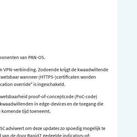
omponenten van PAN-OS.
n VPN-verbinding. Zodoende krijgt de kwaadwillende
 kwetsbaar wanneer (HTTPS-)certificaten worden
cation override" is ingeschakeld.
e kwetsbaarheid proof-of-conceptcode (PoC-code)
 kwaadwillenden in edge-devices en de toegang die
de komende tijd toeneemt.
SC adviseert om deze updates zo spoedig mogelijk te
d van de door Rapid7 gedeelde indicators-of-