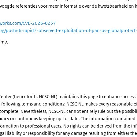
evoegde referenties voor meer informatie over de kwetsbaarheid en k
networks.com/CVE-2026-0257
og/post/etr-rapid7-observed-exploitation-of-pan-os-globalprotect
 7.8
enter (henceforth: NCSC-NL) maintains this page to enhance access to 
the following terms and conditions: NCSC-NL makes every reasonable eff
 complete. Nevertheless, NCSC-NL cannot entirely rule out the possibil
uracy or continuous keeping up-to-date. The information contained in 
formation to professional users. No rights can be derived from the 
 liability or responsibility for any damage resulting from either the us