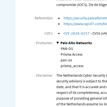
compromise (IOC's). Zie de bijg
Referenties
https://security.paloalto
https://www.rapid7.com/bl
CVE's
CVE-2026-0257
- CVSS (v4)
Producten
Palo Alto Networks
PAN-OS
Prisma Access
pan-os
prisma_access
Disclaimer
The Netherlands Cyber Security C
security advisory is subject to 
date, and that it is accurate and
respect of its completeness, acc
purpose of providing general in
of the Netherlands assume no legal