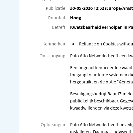
Publicatie
30-05-2026 12:52 (Europe/Ams
Prioriteit
Hoog
Betreft
Kwetsbaarheid verholpen in P
Kenmerken
Reliance on Cookies without
Omschrijving
Palo Alto Networks heeft een k
Een ongeauthenticeerde kwaadw
toegang tot interne systemen d
hergebruikt en de optie "Generat
Beveiligingsbedrijf Rapid7 meld
publiekelijk beschikbaar. Gege
kwaadwillenden via deze kwetsb
Oplossingen
Palo Alto Networks heeft beveil
installeren. Daarnaast advisee